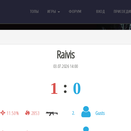
ТОПЫ
ИГРЫ
ФОРУМ
ВХОД
ПРИСОЕДИ
ТОПЫ
ИГРЫ
ФОРУМ
ВХОД
ПРИСОЕДИНИ
Raivis
03.07.2026 14:00
1
0
11.50%
2853
Gusts
2.