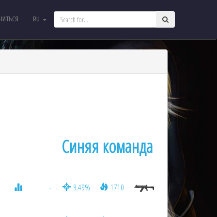
НИТЬСЯ
RU
ТЬСЯ
RU
Синяя команда
-
9.49%
1710