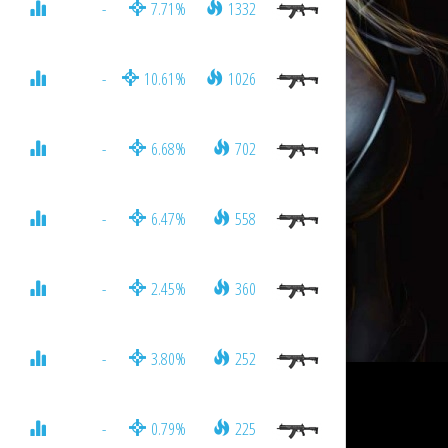
-
7.71%
1332
-
10.61%
1026
-
6.68%
702
-
6.47%
558
-
2.45%
360
-
3.80%
252
-
0.79%
225