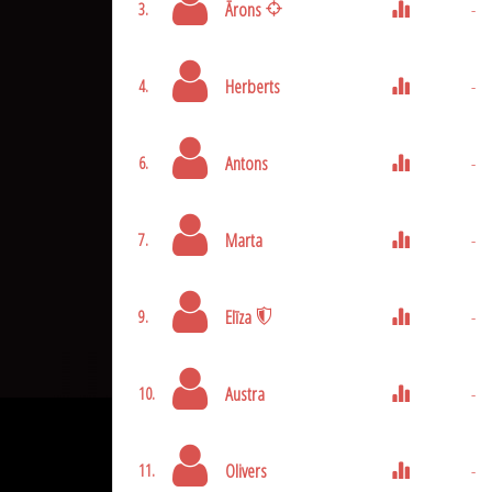
Ārons
-
3.
Herberts
-
4.
Antons
-
6.
Marta
-
7.
Elīza
-
9.
Austra
-
10.
Olivers
-
11.