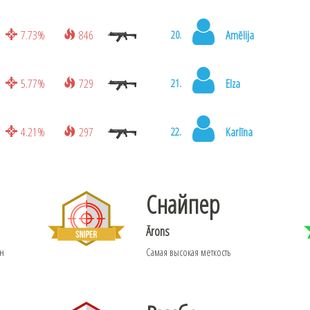
7.73%
846
Amēlija
20.
5.77%
729
Elza
21.
4.21%
297
Karlīna
22.
Снайпер
Ārons
он
Самая высокая меткость