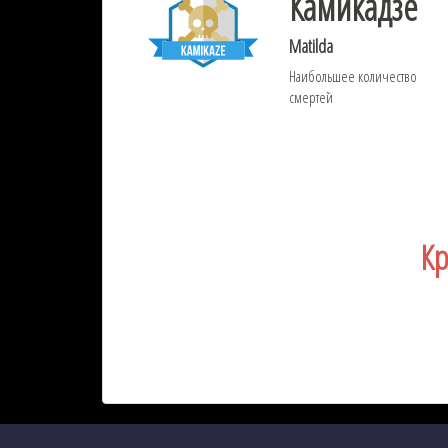
Камикадзе
Matilda
Наибольшее количество
смертей
Кр