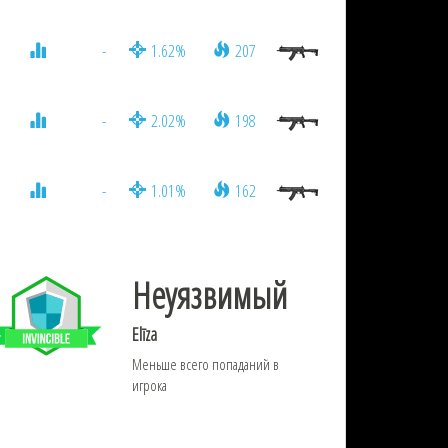
-
1.62%
207
-
2.02%
198
-
1.01%
162
Неуязвимый
Elīza
Меньше всего попаданий в
игрока