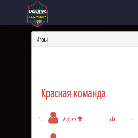
Игры
Красная команда
Augusts
-
1.