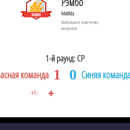
Рэмбо
Matilda
Наибольшее количество
выстрелов
1-й раунд: CP
1
0
асная команда
Синяя команд
+1
(
)