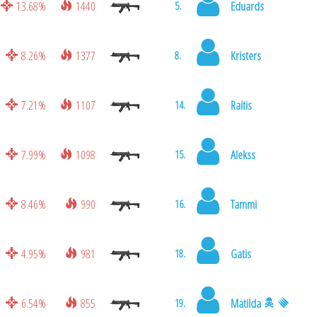
13.68%
1440
Eduards
5.
8.26%
1377
Kristers
8.
7.21%
1107
Raitis
14.
7.99%
1098
Alekss
15.
8.46%
990
Tammi
16.
4.95%
981
Gatis
18.
6.54%
855
Matilda
19.