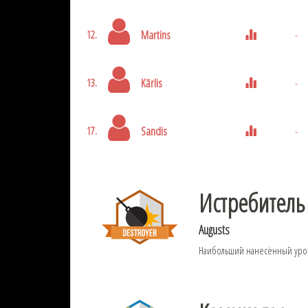
Martins
-
12.
Kārlis
-
13.
Sandis
-
17.
Истребитель
Augusts
Наибольший нанесённый ур