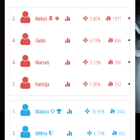
Aleksis
-
9.08%
1971
2.
Gvido
-
6.79%
846
4.
Marsels
-
3.72%
306
6.
Patrīcija
-
7.98%
252
7.
Matiass
-
18.96%
2442
1.
Milēna
-
6.73%
855
3.