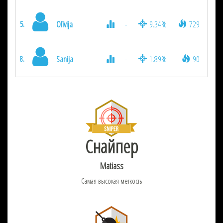
Olīvija
-
9.34%
729
5.
Sanija
-
1.89%
90
8.
Снайпер
Matiass
Самая высокая меткость