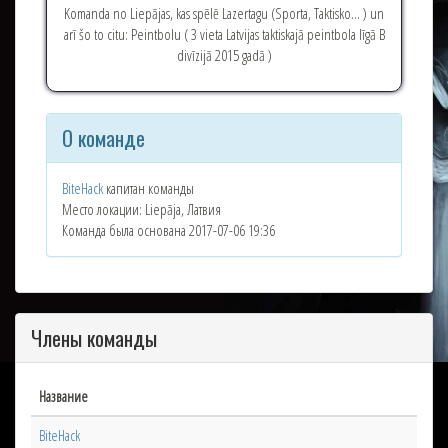
Komanda no Liepājas, kas spēlē Lazertagu (Sporta, Taktisko... ) un
arī šo to citu: Peintbolu ( 3 vieta Latvijas taktiskajā peintbola līgā B
divīzijā 2015 gadā )
О команде
BiteHack
капитан команды
Место локации: Liepāja, Латвия
Команда была основана 2017-07-06 19:36
Члены команды
Название
BiteHack