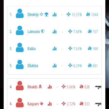
Dimitrijs
-
10.31%
1044
1.
Laimonis
-
7.68%
927
2.
Baiba
-
7.63%
900
3.
Džulieta
-
8.29%
801
5.
Rinalds
-
5.06%
828
4.
Kaspars
-
2.72%
513
6.