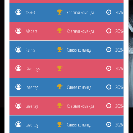
#8963
Красная команда
2026-08-03
Madara
Красная команда
2026-08-03
Reinis
Синяя команда
2026-08-03
Lāzertags
2026-08-02
Lazertag
Синяя команда
2026-08-02
Lazertag
Красная команда
2026-08-02
Lazertag
Синяя команда
2026-08-02