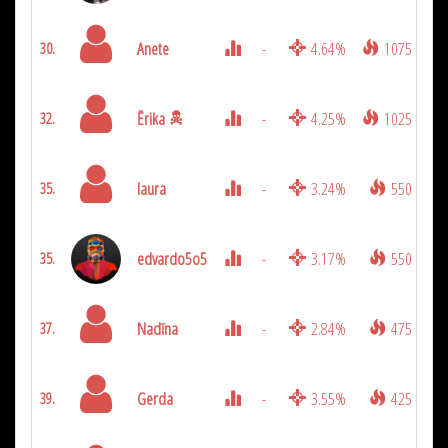
Anete
-
4.64%
1075
30.
Ērika
-
4.25%
1025
32.
laura
-
3.24%
550
35.
edvardo5o5
-
3.17%
550
35.
Nadīna
-
2.84%
475
37.
Gerda
-
3.55%
425
39.