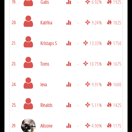
Gatis
-
6.92%
1925
19.
Katrīna
-
9.24%
1825
20.
Kristaps S
-
13.33%
1750
21.
Toms
-
10.75%
1675
23.
Ieva
-
9.91%
1600
24.
Rinalds
-
5.11%
1425
25.
Alisone
-
4.90%
1175
29.