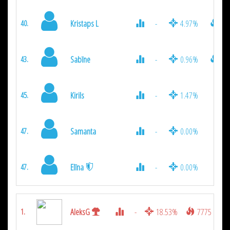
Kristaps L
-
4.97%
40
40.
Sabīne
-
0.96%
15
43.
Kirils
-
1.47%
5
45.
Samanta
-
0.00%
47.
Elīna
-
0.00%
47.
AleksG
-
18.53%
7775
1.