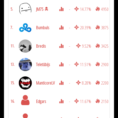
JM75
-
14.77%
4950
5.
Bumbuls
-
20.39%
3875
7.
Bredis
-
9.52%
3425
11.
Teletūbijs
-
11.51%
2900
13.
ManticoreLV
-
8.28%
2200
15.
Edgars
-
11.67%
2150
16.