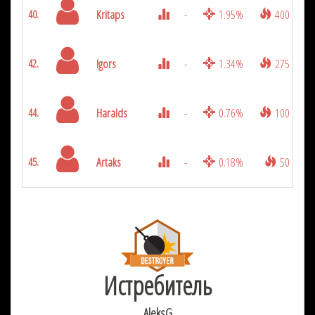
Kritaps
-
1.95%
400
40.
Igors
-
1.34%
275
42.
Haralds
-
0.76%
100
44.
Artaks
-
0.18%
50
45.
Истребитель
AleksG