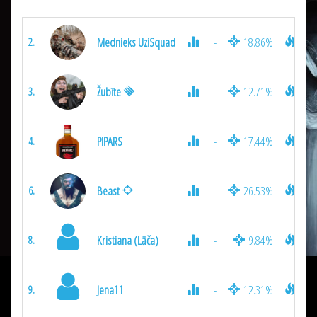
Mednieks UziSquad
-
18.86%
700
2.
Žubīte
-
12.71%
675
3.
PIPARS
-
17.44%
585
4.
Beast
-
26.53%
432
6.
Kristiana (Lāča)
-
9.84%
367
8.
Jena11
-
12.31%
360
9.