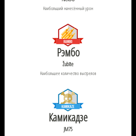
Наибольший нанесённый урон
Рэмбо
Žubīte
Наибольшее количество выстрелов
Камикадзе
JM75