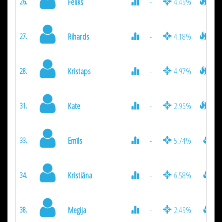
Fēliks
-
4.49%
135
26.
Rihards
-
4.18%
122
27.
Kristaps
-
4.97%
120
28.
Kate
-
2.95%
105
31.
Emīls
-
5.74%
90
33.
Kristiāna
-
6.58%
85
34.
Megija
-
2.49%
45
38.