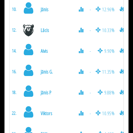
Jānis
-
12.96%
355
10.
Lācis
-
10.33%
310
12.
Aivis
-
9.90%
250
14.
Jānis G.
-
11.35%
215
16.
Jānis P
-
9.88%
207
18.
Viktors
-
10.95%
172
22.