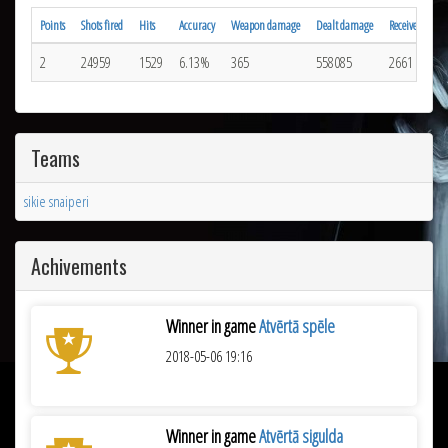
Points
Shots fired
Hits
Accuracy
Weapon damage
Dealt damage
Received hits
2
24959
1529
6.13%
365
558085
2661
Teams
sikie snaiperi
Achivements
Winner in game
Atvērtā spēle
2018-05-06 19:16
Winner in game
Atvērtā sigulda