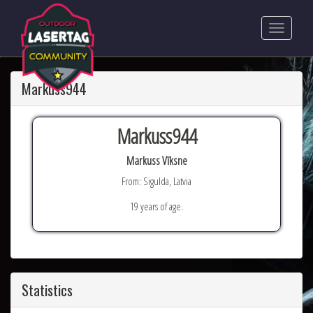
Markuss944
Markuss944
Markuss Vīksne
From: Sigulda, Latvia
19 years of age.
Statistics