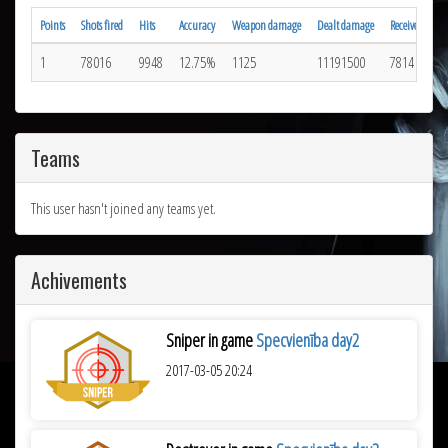
Points
Shots fired
Hits
Accuracy
Weapon damage
Dealt damage
Received hits
1
78016
9948
12.75%
1125
11191500
7814
Teams
This user hasn't joined any teams yet.
Achivements
Sniper in game
Specvienība day2
2017-03-05 20:24