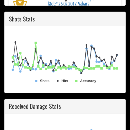
lāde" 26.02.2017. Vakars
2017-02-26 20:37
Shots Stats
Sniper in game
Atvērtās spēles
25.02.2017
2017-02-25 20:41
Kamikaze in game
Atvērtās spēles
25.02.2017
2017-02-25 20:41
Shots
Hits
Accuracy
Destroyer in game
Atvērtās spēles
25.02.2017
Received Damage Stats
2017-02-25 20:41
Winner in game
Atvērtās spēles