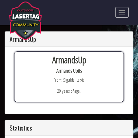
ArmandsUp
ArmandsUp
Armands Upīts
From: Sigulda, Latvia
29 years of age.
Statistics