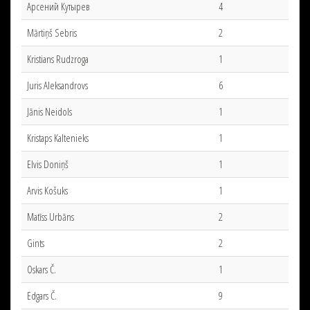
Арсений Кутырев
4
Mārtiņš Sebris
2
Kristians Rudzroga
1
Juris Aleksandrovs
6
Jānis Neidols
1
Kristaps Kaltenieks
1
Elvis Doniņš
1
Arvis Košuks
1
Matīss Urbāns
2
Gints
2
Oskars Č.
1
Edgars Č.
9