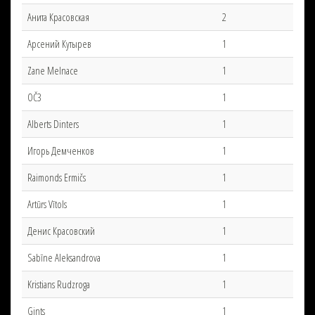
Анита Красовская
2
Арсений Кутырев
1
Zane Melnace
1
OČ3
1
Alberts Dinters
1
Игорь Демченков
1
Raimonds Ermičs
1
Artūrs Vītols
1
Денис Красовский
1
Sabīne Aleksandrova
1
Kristians Rudzroga
1
Gints
1