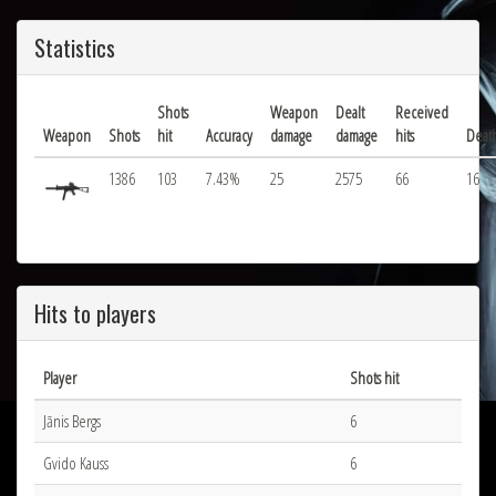
Statistics
Shots
Weapon
Dealt
Received
Weapon
Shots
hit
Accuracy
damage
damage
hits
Deat
1386
103
7.43%
25
2575
66
16
Hits to players
Player
Shots hit
Jānis Bergs
6
Gvido Kauss
6