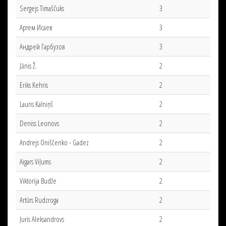
Sergejs Timaščuks
3
Артем Исаев
3
Андрей Гарбузов
3
Jānis Ž.
2
Eriks Kehris
2
Lauris Kalniņš
2
Deniss Leonovs
2
Andrejs Oniščenko - Gadez
2
Aigars Viļums
2
Viktorija Budže
2
Artūrs Rudzroga
2
Juris Aleksandrovs
2