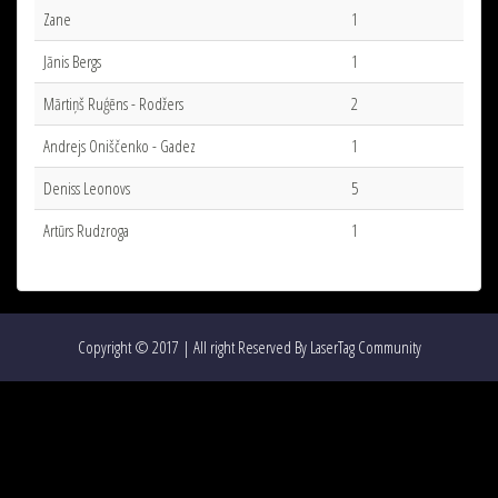
Zane
1
Jānis Bergs
1
Mārtiņš Ruģēns - Rodžers
2
Andrejs Oniščenko - Gadez
1
Deniss Leonovs
5
Artūrs Rudzroga
1
Copyright © 2017 | All right Reserved By LaserTag Community