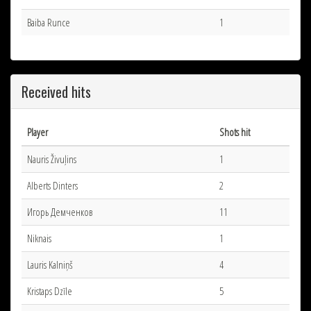
Baiba Runce
1
Received hits
Player
Shots hit
Nauris Živuļins
1
Alberts Dinters
2
Игорь Демченков
11
Niknais
1
Lauris Kalniņš
4
Kristaps Dzīle
5