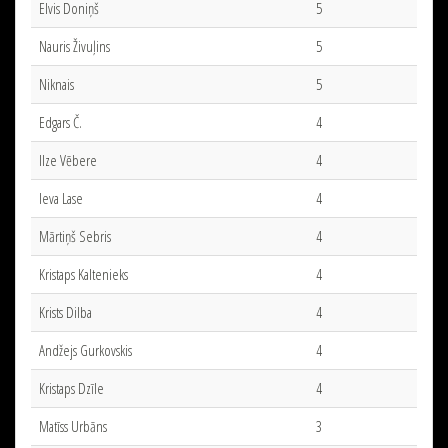
Elvis Doniņš
5
Nauris Živuļins
5
Niknais
5
Edgars Č.
4
Ilze Vēbere
4
Ieva Lase
4
Mārtiņš Sebris
4
Kristaps Kaltenieks
4
Krists Dilba
4
Andžejs Gurkovskis
4
Kristaps Dzīle
4
Matīss Urbāns
3