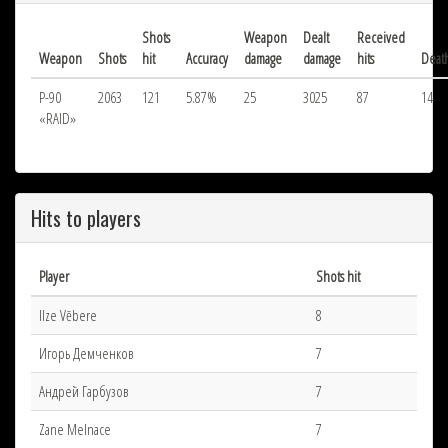
Shots
Weapon
Dealt
Received
Weapon
Shots
hit
Accuracy
damage
damage
hits
Deat
P-90
2063
121
5.87%
25
3025
87
14
«RAID»
Hits to players
Player
Shots hit
Ilze Vēbere
8
Игорь Демченков
7
Андрей Гарбузов
7
Zane Melnace
7