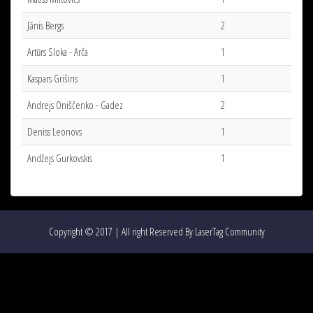
Jānis Bergs
2
Artūrs Sloka - Arča
1
Kaspars Grišins
1
Andrejs Oniščenko - Gadez
2
Deniss Leonovs
1
Andžejs Gurkovskis
1
Copyright © 2017 | All right Reserved By LaserTag Community