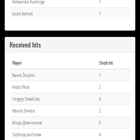
Aleksandra Rudzroga
1
Lauris Kalniņš
1
Received hits
Player
Shots hit
Nauris Živuļins
1
Artūrs Vītols
2
Sergejs Timaščuks
4
Alberts Dinters
2
Игорь Демченков
5
Stefānija Jančevska
4