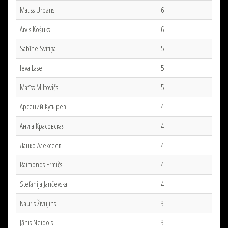
Matīss Urbāns
6
Arvis Košuks
6
Sabīne Svitiņa
5
Ieva Lase
5
Matīss Miltovičs
5
Арсений Кутырев
4
Анита Красовская
4
Данко Алексеев
4
Raimonds Ermičs
4
Stefānija Jančevska
4
Nauris Živuļins
3
Jānis Neidols
3