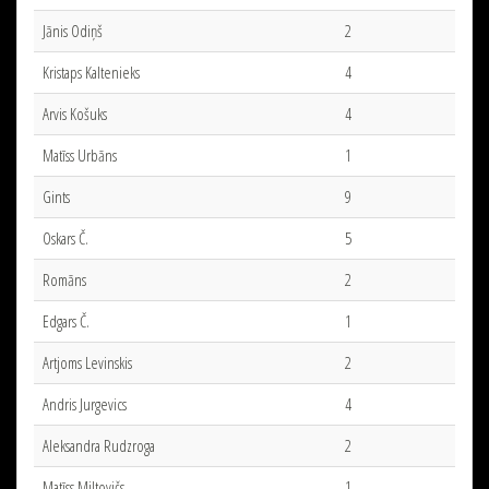
Jānis Odiņš
2
Kristaps Kaltenieks
4
Arvis Košuks
4
Matīss Urbāns
1
Gints
9
Oskars Č.
5
Romāns
2
Edgars Č.
1
Artjoms Levinskis
2
Andris Jurgevics
4
Aleksandra Rudzroga
2
Matīss Miltovičs
1