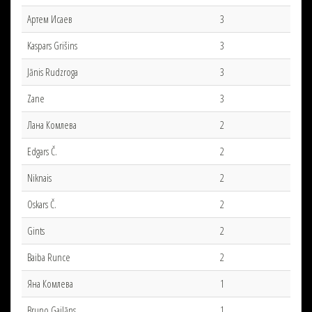
Артем Исаев
3
Kaspars Grišins
3
Jānis Rudzroga
3
Zane
3
Лана Комлева
2
Edgars Č.
2
Niknais
2
Oskars Č.
2
Gints
2
Baiba Runce
2
Яна Комлева
1
Bruno Gailāns
1