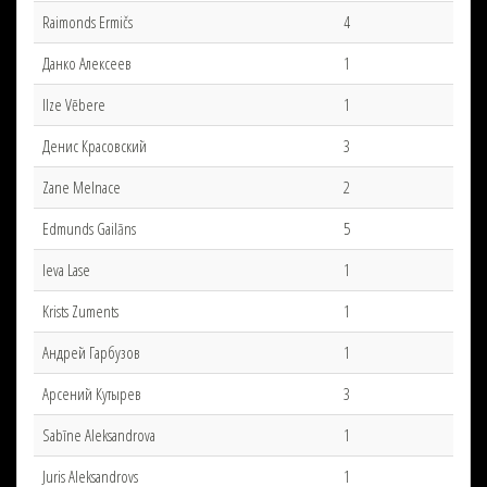
Raimonds Ermičs
4
Данко Алексеев
1
Ilze Vēbere
1
Денис Красовский
3
Zane Melnace
2
Edmunds Gailāns
5
Ieva Lase
1
Krists Zuments
1
Андрей Гарбузов
1
Арсений Кутырев
3
Sabīne Aleksandrova
1
Juris Aleksandrovs
1