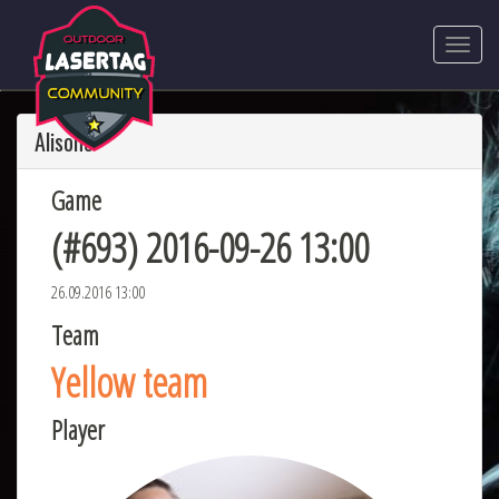
Alisone
Game
(#693) 2016-09-26 13:00
26.09.2016 13:00
Team
Yellow team
Player