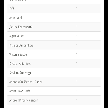
OČ3
1
Artūrs Vītols
1
Денис Красовский
1
Aigars Viļums
1
Kristaps Dančenkovs
1
Viktorija Budže
1
Kristaps Kaltenieks
1
Kristians Rudzroga
1
Andrejs Oniščenko - Gadez
1
Artūrs Sloka - Arča
1
Andrejs Pinzar - Pendalf
1