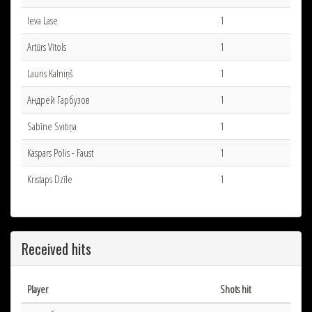
Ieva Lase
1
Artūrs Vītols
1
Lauris Kalniņš
1
Андрей Гарбузов
1
Sabīne Svitiņa
1
Kaspars Polis - Faust
1
Kristaps Dzīle
1
Received hits
Player
Shots hit