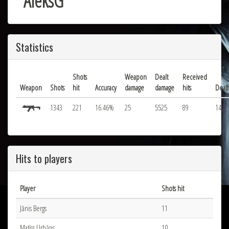
AleksG
Statistics
Shots
Weapon
Dealt
Received
Weapon
Shots
hit
Accuracy
damage
damage
hits
Deat
1343
221
16.46%
25
5525
89
14
Hits to players
Player
Shots hit
Jānis Bergs
11
Matīss Urbāns
10