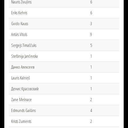
Nauris Živuļins
6
Eriks Kehris
6
Gvido Kauss
3
Artūrs Vītols
9
Sergejs Timaščuks
5
Stefānija Jančevska
1
Данко Алексеев
1
Lauris Kalniņš
1
Денис Красовский
1
Zane Melnace
2
Edmunds Gailāns
4
Krists Zuments
2