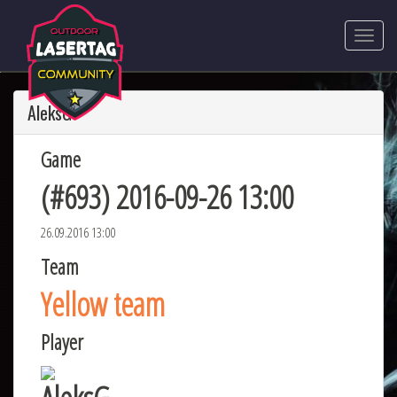
AleksG
Game
(#693) 2016-09-26 13:00
26.09.2016 13:00
Team
Yellow team
Player