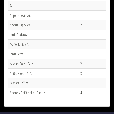
Zane
1
Artjoms Levinskis
1
Andris Jurgevics
2
Jānis Rudzroga
1
Matīss Miltovičs
1
Jānis Bergs
1
Kaspars Polis - Faust
2
Artūrs Sloka - Arča
3
Kaspars Grišins
1
Andrejs Oniščenko - Gadez
4