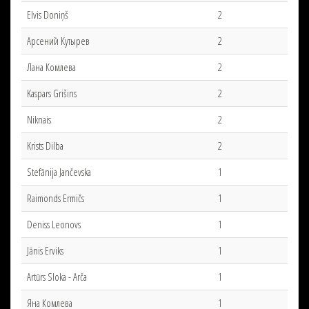
Elvis Doniņš
2
Арсений Кутырев
2
Лана Комлева
2
Kaspars Grišins
2
Niknais
2
Krists Dilba
2
Stefānija Jančevska
1
Raimonds Ermičs
1
Deniss Leonovs
1
Jānis Erviks
1
Artūrs Sloka - Arča
1
Яна Комлева
1