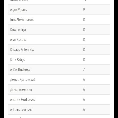
Aigars Viļums
9
Juris Aleksandrovs
8
Kaiva Svitiņa
8
Arvis Košuks
8
Kristaps Kaltenieks
8
Jānis Odiņš
8
Artūrs Rudzroga
7
Денис Красовский
6
Данко Алексеев
6
Andžejs Gurkovskis
6
Artjoms Levinskis
6