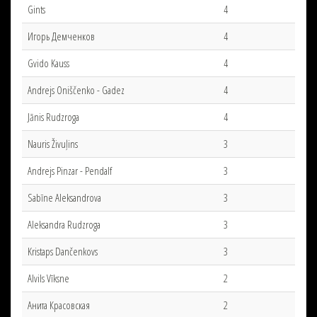
Gints
4
Игорь Демченков
4
Gvido Kauss
4
Andrejs Oniščenko - Gadez
4
Jānis Rudzroga
4
Nauris Živuļins
3
Andrejs Pinzar - Pendalf
3
Sabīne Aleksandrova
3
Aleksandra Rudzroga
3
Kristaps Dančenkovs
3
Alvils Vīksne
2
Анита Красовская
2