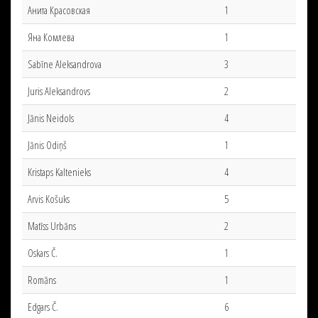
Анита Красовская
1
Яна Комлева
1
Sabīne Aleksandrova
3
Juris Aleksandrovs
2
Jānis Neidols
4
Jānis Odiņš
1
Kristaps Kaltenieks
4
Arvis Košuks
5
Matīss Urbāns
2
Oskars Č.
1
Romāns
1
Edgars Č.
6