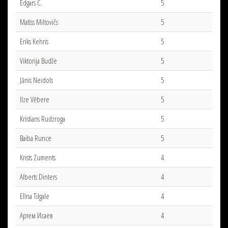
Edgars Č.
5
Matīss Miltovičs
5
Eriks Kehris
5
Viktorija Budže
5
Jānis Neidols
5
Ilze Vēbere
5
Kristians Rudzroga
5
Baiba Runce
5
Krists Zuments
4
Alberts Dinters
4
Elīna Tilgale
4
Артем Исаев
4