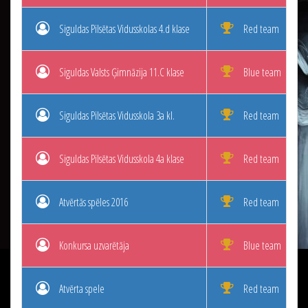
Siguldas Pilsētas Vidusskolas 4.d klase
Red team
Siguldas Valsts Ģimnāzija 11.C klase
Blue team
Siguldas Pilsētas Vidusskola 3a kl.
Red team
Siguldas Pilsētas Vidusskola 4a klase
Red team
Atvērtās spēles 2016
Red team
Konkursa uzvarētāja
Blue team
Atvērta spele
Red team