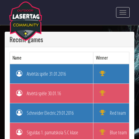
Recent games
Name
Winner
Pl
Atvērtās spēle 31.01.2016
Atvērtā spēle 30.01.16
Schneider Electric 29.01.2016
Red team
Siguldas 1. pamatskola 5.C klase
Blue team